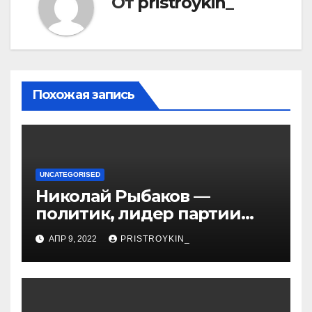
От
pristroykin_
Похожая запись
UNCATEGORISED
Николай Рыбаков —
политик, лидер партии
Яблоко и его биография
АПР 9, 2022
PRISTROYKIN_