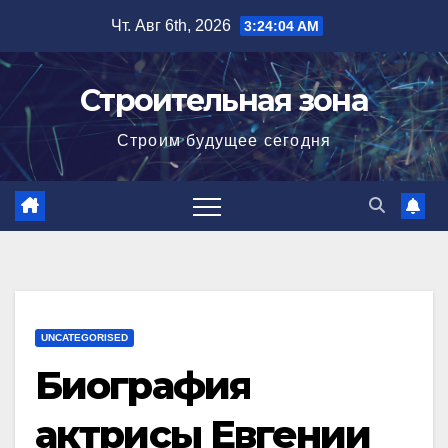
Перейти
Чт. Авг 6th, 2026
3:24:05 AM
к
содержимому
Строительная зона
Строим будущее сегодня
UNCATEGORISED
Биография
актрисы Евгении