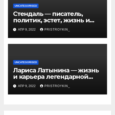
UNCATEGORISED
Стендаль — писатель,
политик, эстет, жизнь и
творчество одного из
АПР 9, 2022
PRISTROYKIN_
величайших литературных
гении XIX века
UNCATEGORISED
Лариса Латынина — жизнь
и карьера легендарной
советской гимнастки,
АПР 9, 2022
PRISTROYKIN_
установившей мировые
рекорды и завоевавшей
сердца поколений
спортивных фанатов