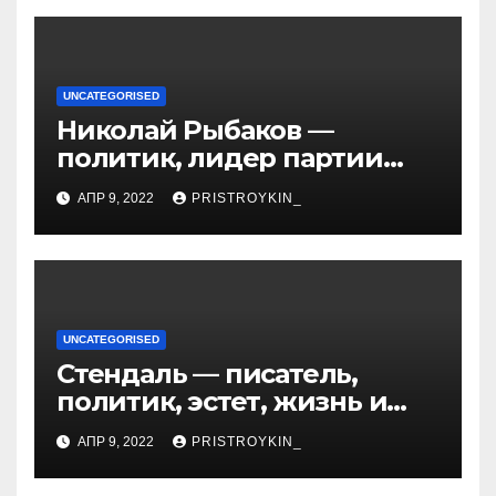
UNCATEGORISED
Николай Рыбаков —
политик, лидер партии
Яблоко и его биография
АПР 9, 2022
PRISTROYKIN_
UNCATEGORISED
Стендаль — писатель,
политик, эстет, жизнь и
творчество одного из
АПР 9, 2022
PRISTROYKIN_
величайших литературных
гении XIX века