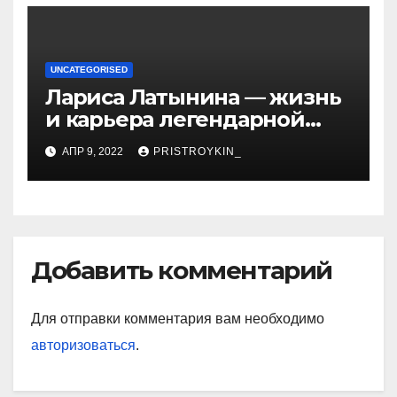
UNCATEGORISED
Лариса Латынина — жизнь
и карьера легендарной
советской гимнастки,
АПР 9, 2022
PRISTROYKIN_
установившей мировые
рекорды и завоевавшей
сердца поколений
спортивных фанатов
Добавить комментарий
Для отправки комментария вам необходимо
авторизоваться
.