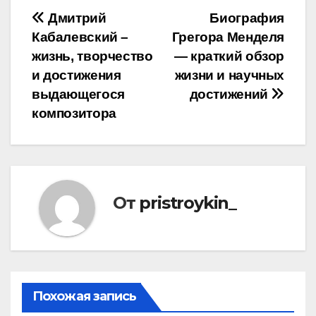
Навигация
Дмитрий
Биография
Кабалевский –
Грегора Менделя
по
жизнь, творчество
— краткий обзор
записям
и достижения
жизни и научных
выдающегося
достижений
композитора
От
pristroykin_
Похожая запись