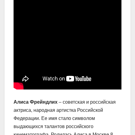
Алиса Фрейндлих
– советская и российская
актриса, народная артистка Российской
Федерации. Ее имя стало символом
выдающихся талантов российского
кинематографа. Родилась Алиса в Москве 8