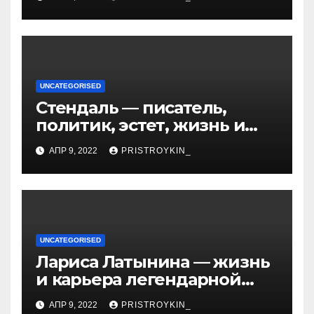
UNCATEGORISED
Стендаль — писатель,
политик, эстет, жизнь и
творчество одного из
АПР 9, 2022
PRISTROYKIN_
величайших литературных
гении XIX века
UNCATEGORISED
Лариса Латынина — жизнь
и карьера легендарной
советской гимнастки,
АПР 9, 2022
PRISTROYKIN_