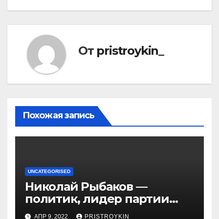
От
pristroykin_
Похожая запись
UNCATEGORISED
Николай Рыбаков —
политик, лидер партии
Яблоко и его биография
АПР 9, 2022
PRISTROYKIN_