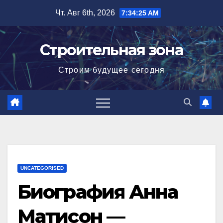
Перейти
Чт. Авг 6th, 2026
7:34:26 AM
к
содержимому
Строительная зона
Строим будущее сегодня
UNCATEGORISED
Биография Анна
Матисон —