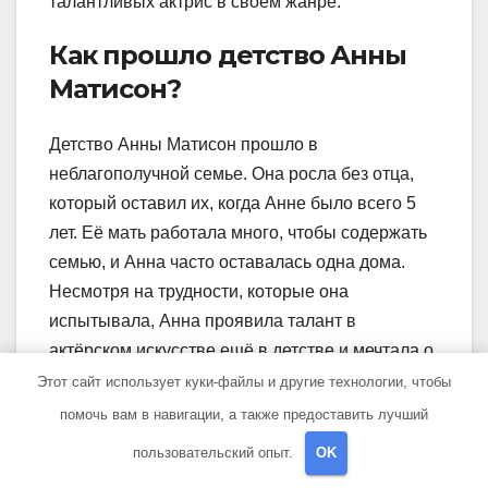
талантливых актрис в своём жанре.
Как прошло детство Анны
Матисон?
Детство Анны Матисон прошло в
неблагополучной семье. Она росла без отца,
который оставил их, когда Анне было всего 5
лет. Её мать работала много, чтобы содержать
семью, и Анна часто оставалась одна дома.
Несмотря на трудности, которые она
испытывала, Анна проявила талант в
актёрском искусстве ещё в детстве и мечтала о
карьере на сцене. Её тяжёлое детство влияло
Этот сайт использует куки-файлы и другие технологии, чтобы
на её личность и впоследствии на её работу в
помочь вам в навигации, а также предоставить лучший
кино и телевидении.
пользовательский опыт.
OK