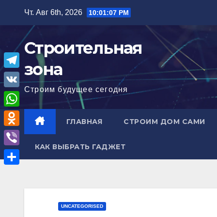
Перейти
Чт. Авг 6th, 2026
10:01:08 PM
к
содержимому
Строительная
зона
T
Строим будущее сегодня
e
V
l
K
W
ГЛАВНАЯ
СТРОИМ ДОМ САМИ
e
h
O
g
a
КАК ВЫБРАТЬ ГАДЖЕТ
d
r
V
t
n
a
i
О
s
o
m
b
т
A
k
e
п
p
UNCATEGORISED
l
r