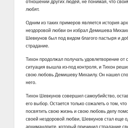
отношении других людей, не понимая, что своим
любят.
Одним из таких примеров является история ар
нездоровой любви он избрал Демишева Михаила
Шевкунов был под видом благого пастыря и доб
страдание.
Тихон продолжал получать удовлетворение от с
ситуация вышла из-под контроля, и Тихон реши
свою любовь Демишеву Михаилу. Он нашел спос
него.
Тихон Шевкунов совершил самоубийство, остав
его выбор. Остается только сожалеть о том, чт
посвятить свою жизнь и свою любовь делу пом
своей нездоровой любви, Шевкунов стал еще од
архимандрите, который причинил страдание св