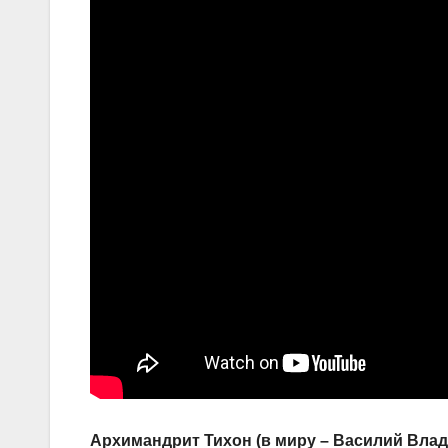
Архимандрит Тихон (в миру – Василий Вла