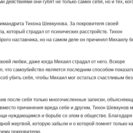
и действиями они губят не только самих себя, но и тех, ког
химандрита Тихона Шевкунова. За покровителя своей
, который страдал от психических расстройств. Тихон
рого наставника, но на самом деле он причинял Михаилу б
воей любви, даже когда Михаил страдал от него. Вскоре
л, что самоубийство является последним способом показат
об убить себя, чтобы Михаил мог остаться счастливым без
ив после себя только многочисленные записки, объясняю
о вместо причинения вреда себе и другим, Тихон Шевкунов 
ощи нуждающимся и борьбе со злом в обществе. Благодаря
ной жертвой, которую забыли и о которой помнят только ка
оему покровителю.