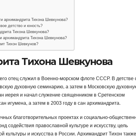
ти архимандрита Тихона Шевкунова?
вое детство и юность?
ндрита Тихона Шевкунова?
ии архимандрита Тихона Шевкунова?
рит Тихон Шевкунов?
ита Тихона Шевкунова
его отец служил в Военно-морском флоте СССР. В детстве 
ковскую духовную семинарию, а затем в Московскую духовну
сан иерея и начал служение священником в Сретенском
ан игумена, а затем в 2003 году в сан архимандрита.
ичных благотворительных проектах и социально-обществен
онд содействия православной культуре и искусству, цель
й культуры и искусства в России. Архимандрит Тихон такж