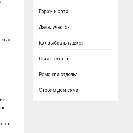
о
Гараж и авто
Дача, участок
оль и
Как выбрать гаджет
Новости плюс
ь
Ремонт и отделка
Строим дом сами
щие
мог
к об