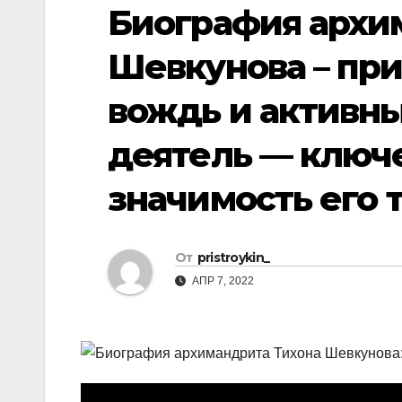
р
Биография архи
p
a
а
s
Шевкунова – пр
в
s
и
вождь и активн
n
т
i
деятель — ключ
ь
k
значимость его 
i
От
pristroykin_
АПР 7, 2022