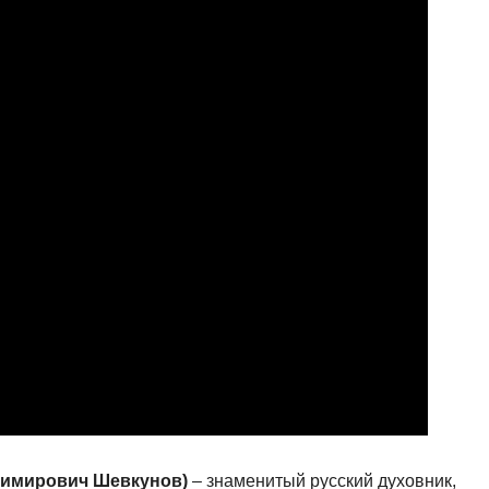
димирович Шевкунов)
– знаменитый русский духовник,