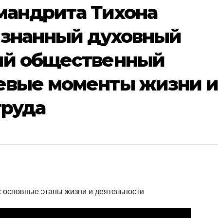
мандрита Тихона
изнанный духовный
ый общественный
евые моменты жизни 
труда