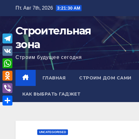
Перейти
Пт. Авг 7th, 2026
3:21:31 AM
к
содержимому
Строительная
зона
T
Строим будущее сегодня
e
V
l
K
W
ГЛАВНАЯ
СТРОИМ ДОМ САМИ
e
h
O
g
a
КАК ВЫБРАТЬ ГАДЖЕТ
d
r
V
t
n
a
i
О
s
o
m
b
т
A
k
e
п
p
UNCATEGORISED
l
r