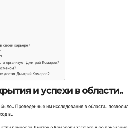
в своей карьере?
?
в?
сти организует Дмитрий Комаров?
есменом?
ре достиг Дмитрий Комаров?
рытия и успехи в области..
было.. Проведенные им исследования в области.. позволи
од в..
енству принесли Дмитрию Комарову заслуженное признание