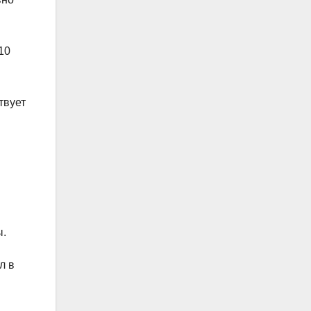
10
твует
ы.
л в