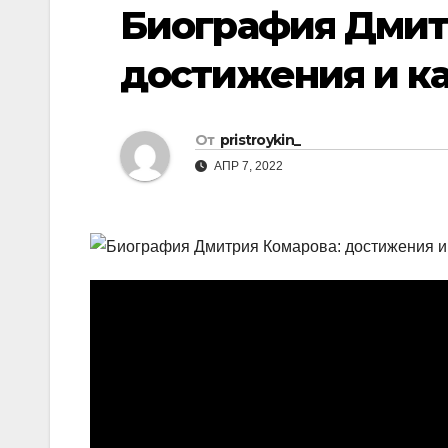
р
Биография Дмит
p
a
а
s
достижения и ка
в
s
и
n
т
От
pristroykin_
i
ь
АПР 7, 2022
k
i