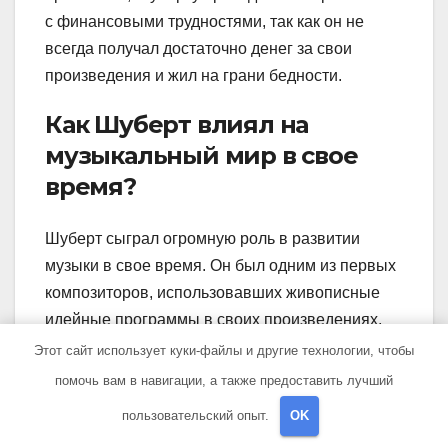
с финансовыми трудностями, так как он не
всегда получал достаточно денег за свои
произведения и жил на грани бедности.
Как Шуберт влиял на
музыкальный мир в свое
время?
Шуберт сыграл огромную роль в развитии
музыки в свое время. Он был одним из первых
композиторов, использовавших живописные
идейные программы в своих произведениях,
например, в его лучших симфониях. Он также
Этот сайт использует куки-файлы и другие технологии, чтобы
развил жанр лирической песни, став одним из
помочь вам в навигации, а также предоставить лучший
наиболее влиятельных и инновационных
пользовательский опыт.
OK
композиторов в этом жанре. Его музыка