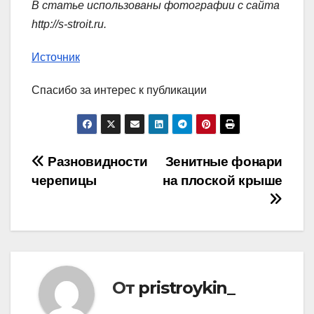
В статье использованы фотографии с сайта
http://s-stroit.ru
.
Источник
Спасибо за интерес к публикации
Навигация
Разновидности
Зенитные фонари
черепицы
на плоской крыше
по
записям
От
pristroykin_