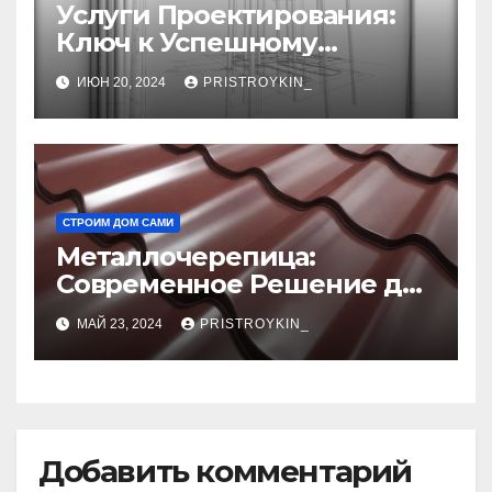
Услуги Проектирования:
Ключ к Успешному
Реализации Ваших Идей
ИЮН 20, 2024
PRISTROYKIN_
СТРОИМ ДОМ САМИ
Металлочерепица:
Современное Решение для
Крыши
МАЙ 23, 2024
PRISTROYKIN_
Добавить комментарий