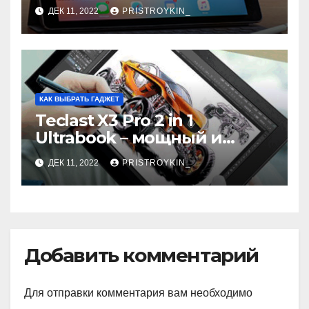
9.7
ДЕК 11, 2022
PRISTROYKIN_
КАК ВЫБРАТЬ ГАДЖЕТ
Teclast X3 Pro 2 in 1
Ultrabook – мощный и
самодостаточный
ДЕК 11, 2022
PRISTROYKIN_
Добавить комментарий
Для отправки комментария вам необходимо