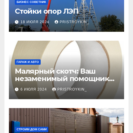
БИЗНЕС СОВЕТНИК
Стойки опор ЛЭП
18 ИЮЛЯ 2024
PRISTROYKIN_
ГАРАЖ И АВТО
Малярный скотч: Ваш
незаменимый помощник
при ремонтных работах
6 ИЮЛЯ 2024
PRISTROYKIN_
СТРОИМ ДОМ САМИ