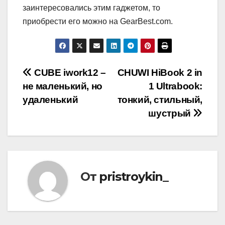
заинтересовались этим гаджетом, то
приобрести его можно на GearBest.com.
Навигация
CUBE iwork12 –
CHUWI HiBook 2 in
не маленький, но
1 Ultrabook:
по
удаленький
тонкий, стильный,
записям
шустрый
От
pristroykin_