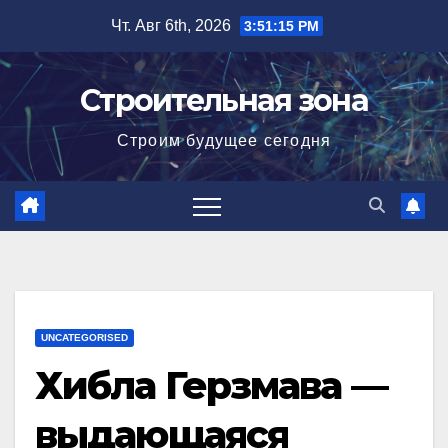
Перейти
Чт. Авг 6th, 2026
3:51:16 PM
к
содержимому
Строительная зона
Строим будущее сегодня
UNCATEGORISED
Хибла Герзмава —
выдающаяся