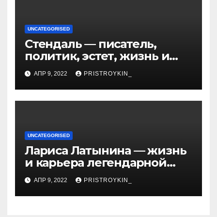
UNCATEGORISED
Стендаль — писатель,
политик, эстет, жизнь и
творчество одного из
АПР 9, 2022
PRISTROYKIN_
величайших литературных
гении XIX века
UNCATEGORISED
Лариса Латынина — жизнь
и карьера легендарной
советской гимнастки,
АПР 9, 2022
PRISTROYKIN_
установившей мировые
рекорды и завоевавшей
сердца поколений