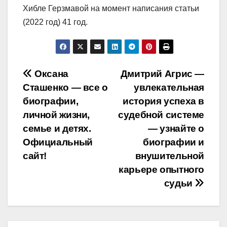
Хибле Герзмавой на момент написания статьи
(2022 год) 41 год.
Навигация
Оксана
Дмитрий Агрис —
Сташенко — все о
увлекательная
по
биографии,
история успеха в
записям
личной жизни,
судебной системе
семье и детях.
— узнайте о
Официальный
биографии и
сайт!
внушительной
карьере опытного
судьи