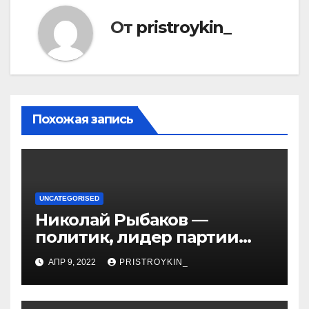
От
pristroykin_
Похожая запись
UNCATEGORISED
Николай Рыбаков —
политик, лидер партии
Яблоко и его биография
АПР 9, 2022
PRISTROYKIN_