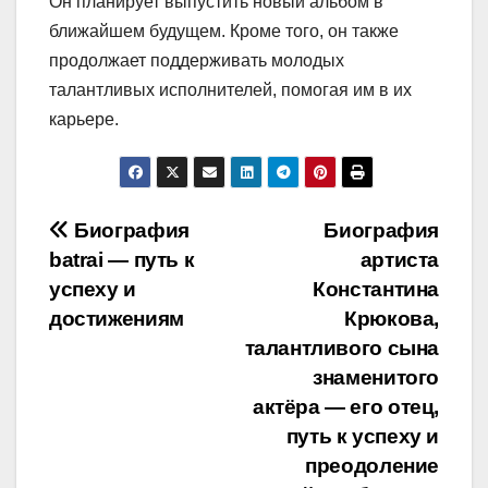
Он планирует выпустить новый альбом в
ближайшем будущем. Кроме того, он также
продолжает поддерживать молодых
талантливых исполнителей, помогая им в их
карьере.
Навигация
Биография
Биография
batrai — путь к
артиста
по
успеху и
Константина
записям
достижениям
Крюкова,
талантливого сына
знаменитого
актёра — его отец,
путь к успеху и
преодоление