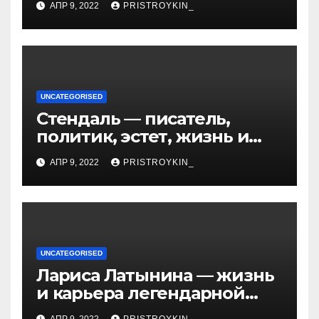
АПР 9, 2022
PRISTROYKIN_
UNCATEGORISED
Стендаль — писатель,
политик, эстет, жизнь и
творчество одного из
АПР 9, 2022
PRISTROYKIN_
величайших литературных
гении XIX века
UNCATEGORISED
Лариса Латынина — жизнь
и карьера легендарной
советской гимнастки,