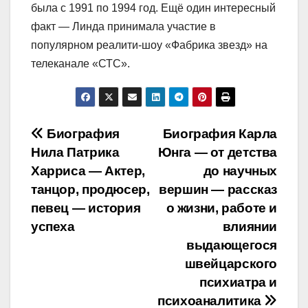
была с 1991 по 1994 год. Ещё один интересный
факт — Линда принимала участие в
популярном реалити-шоу «Фабрика звезд» на
телеканале «СТС».
Навигация
Биография
Биография Карла
Нила Патрика
Юнга — от детства
по
Харриса — Актер,
до научных
записям
танцор, продюсер,
вершин — рассказ
певец — история
о жизни, работе и
успеха
влиянии
выдающегося
швейцарского
психиатра и
психоаналитика