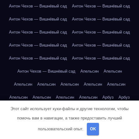
Антон Чехов — Вишнёвый сад
Антон Чехов — Вишнёвый сад
Антон Чехов — Вишнёвый сад
Антон Чехов — Вишнёвый сад
Антон Чехов — Вишнёвый сад
Антон Чехов — Вишнёвый сад
Антон Чехов — Вишнёвый сад
Антон Чехов — Вишнёвый сад
Антон Чехов — Вишнёвый сад
Антон Чехов — Вишнёвый сад
Антон Чехов — Вишнёвый сад
Апельсин
Апельсин
Апельсин
Апельсин
Апельсин
Апельсин
Апельсин
Апельсин
Апельсин
Апельсин
Апельсин
Арбуз
Арбуз
Этот сайт использует куки-файлы и другие технологии, чтобы
Арбуз
Арбуз
Арбуз
Арбуз
Банан
Банан
Банан
помочь вам в навигации, а также предоставить лучший
Банан
Банан
Банан
Банан
Банан
Банан
Бангкок
пользовательский опыт.
OK
Бангкок
Бангкок
Бангкок
Бангкок
Бангкок
Бангкок