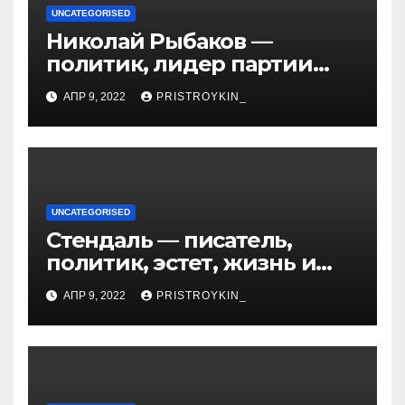
UNCATEGORISED
Николай Рыбаков —
политик, лидер партии
Яблоко и его биография
АПР 9, 2022
PRISTROYKIN_
UNCATEGORISED
Стендаль — писатель,
политик, эстет, жизнь и
творчество одного из
АПР 9, 2022
PRISTROYKIN_
величайших литературных
гении XIX века