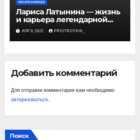
UNCATEGORISED
Лариса Латынина — жизнь
и карьера легендарной
советской гимнастки,
АПР 9, 2022
PRISTROYKIN_
установившей мировые
рекорды и завоевавшей
сердца поколений
спортивных фанатов
Добавить комментарий
Для отправки комментария вам необходимо
авторизоваться
.
Поиск