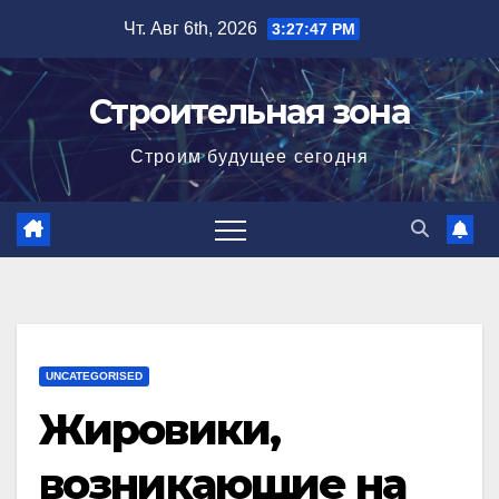
Перейти
Чт. Авг 6th, 2026
3:27:48 PM
к
содержимому
Строительная зона
Строим будущее сегодня
UNCATEGORISED
Жировики,
возникающие на