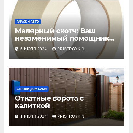
ГАРАЖ И АВТО
Малярный скотч: Ваш
незаменимый помощник
при ремонтных работах
6 ИЮЛЯ 2024
PRISTROYKIN_
СТРОИМ ДОМ САМИ
Откатные ворота с
калиткой
1 ИЮЛЯ 2024
PRISTROYKIN_