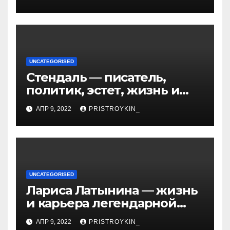
UNCATEGORISED
Стендаль — писатель,
политик, эстет, жизнь и
творчество одного из
АПР 9, 2022
PRISTROYKIN_
величайших литературных
гении XIX века
UNCATEGORISED
Лариса Латынина — жизнь
и карьера легендарной
советской гимнастки,
АПР 9, 2022
PRISTROYKIN_
установившей мировые