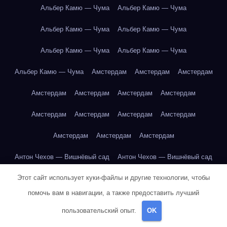
Альбер Камю — Чума
Альбер Камю — Чума
Альбер Камю — Чума
Альбер Камю — Чума
Альбер Камю — Чума
Альбер Камю — Чума
Альбер Камю — Чума
Амстердам
Амстердам
Амстердам
Амстердам
Амстердам
Амстердам
Амстердам
Амстердам
Амстердам
Амстердам
Амстердам
Амстердам
Амстердам
Амстердам
Антон Чехов — Вишнёвый сад
Антон Чехов — Вишнёвый сад
Этот сайт использует куки-файлы и другие технологии, чтобы
Антон Чехов — Вишнёвый сад
Антон Чехов — Вишнёвый сад
помочь вам в навигации, а также предоставить лучший
Антон Чехов — Вишнёвый сад
Антон Чехов — Вишнёвый сад
пользовательский опыт.
OK
Антон Чехов — Вишнёвый сад
Антон Чехов — Вишнёвый сад