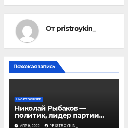
От
pristroykin_
Похожая запись
UNCATEGORISED
Николай Рыбаков —
политик, лидер партии
Яблоко и его биография
АПР 9, 2022
PRISTROYKIN_