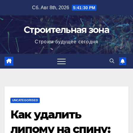
Перейти
Сб. Авг 8th, 2026
5:41:31 PM
к
содержимому
Строительная зона
Строим будущее сегодня
UNCATEGORISED
Как удалить
липому на спину: