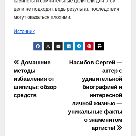
кабинеты и сомнительные целители для этой
цели не подходят, ведь результат, последствия
могут оказаться плохими.
Источник
Навигация
Домашние
Насибов Сергей —
методы
актер с
по
избавления от
удивительной
записям
шипицы: обзор
биографией и
средств
интересной
личной жизнью —
уникальные факты
о знаменитом
артисте!