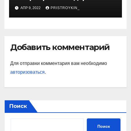
советской гимнастки,
АПР 9, 2022
PRISTROYKIN_
установившей мировые
рекорды и завоевавшей
сердца поколений
спортивных фанатов
Добавить комментарий
Для отправки комментария вам необходимо
авторизоваться
.
Поиск
Поиск