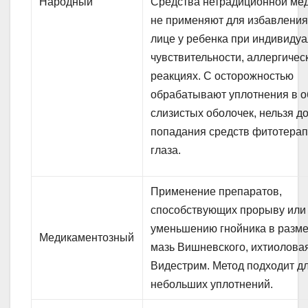
Народный
Средства нетрадиционной ме
не применяют для избавления
лице у ребенка при индивиду
чувствительности, аллергичес
реакциях. С осторожностью
обрабатывают уплотнения в о
слизистых оболочек, нельзя д
попадания средств фитотерап
глаза.
Применение препаратов,
способствующих прорыву или
уменьшению гнойника в разм
Медикаментозный
мазь Вишневского, ихтиоловая
Видестрим. Метод подходит д
небольших уплотнений.