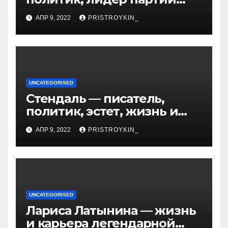
Яблоко и его биография
АПР 9, 2022
PRISTROYKIN_
UNCATEGORISED
Стендаль — писатель,
политик, эстет, жизнь и
творчество одного из
АПР 9, 2022
PRISTROYKIN_
величайших литературных
гении XIX века
UNCATEGORISED
Лариса Латынина — жизнь
и карьера легендарной