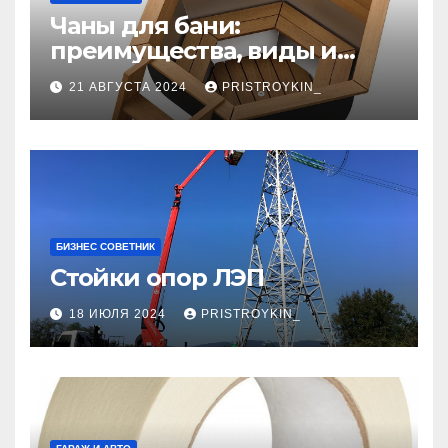
Чаны для бани:
преимущества, виды и
особенности
21 АВГУСТА 2024
PRISTROYKIN_
использования
БИЗНЕС СОВЕТНИК
Стойки опор ЛЭП
18 ИЮЛЯ 2024
PRISTROYKIN_