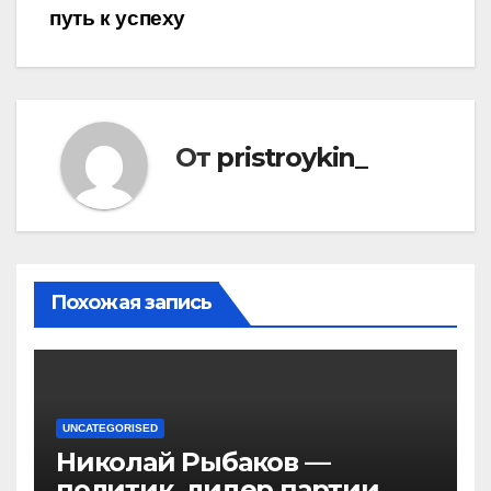
путь к успеху
От
pristroykin_
Похожая запись
UNCATEGORISED
Николай Рыбаков —
политик, лидер партии