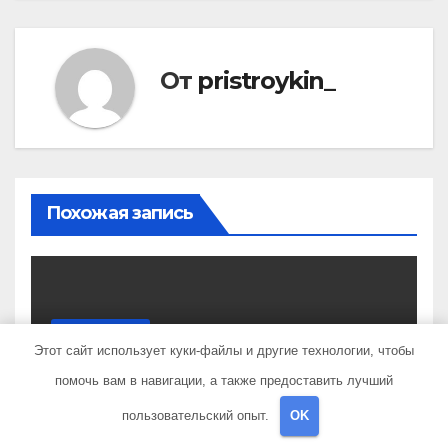
От
pristroykin_
Похожая запись
UNCATEGORISED
Этот сайт использует куки-файлы и другие технологии, чтобы
Николай Рыбаков —
политик, лидер партии
помочь вам в навигации, а также предоставить лучший
Яблоко и его биография
пользовательский опыт.
OK
АПР 9, 2022
PRISTROYKIN_