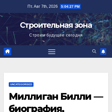
Перейти
Пт. Авг 7th, 2026
5:04:28 PM
к
содержимому
Строительная зона
Строим будущее сегодня
UNCATEGORISED
Миллиган Билли —
биография,