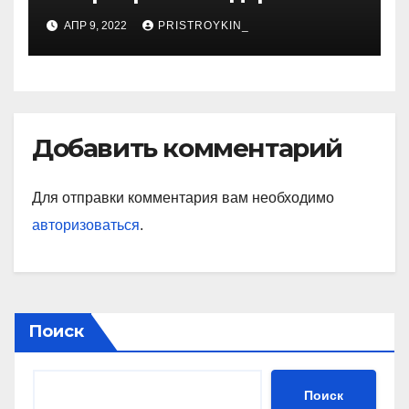
советской гимнастки,
АПР 9, 2022
PRISTROYKIN_
установившей мировые
рекорды и завоевавшей
сердца поколений
спортивных фанатов
Добавить комментарий
Для отправки комментария вам необходимо
авторизоваться
.
Поиск
Поиск