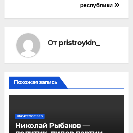
республики
От
pristroykin_
Похожая запись
UNCATEGORISED
Николай Рыбаков —
политик, лидер партии