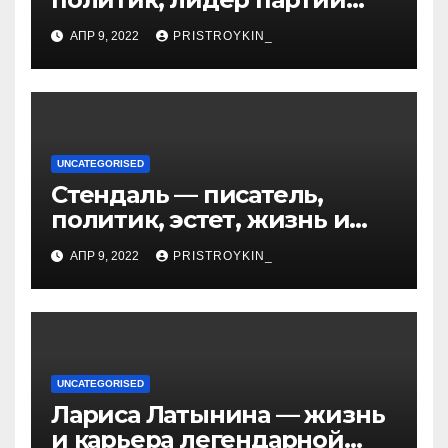
Яблоко и его биография
АПР 9, 2022
PRISTROYKIN_
UNCATEGORISED
Стендаль — писатель,
политик, эстет, жизнь и
творчество одного из
АПР 9, 2022
PRISTROYKIN_
величайших литературных
гении XIX века
UNCATEGORISED
Лариса Латынина — жизнь
и карьера легендарной