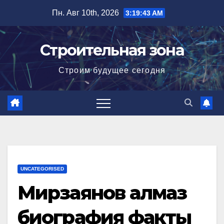
Перейти
Пн. Авг 10th, 2026
3:19:44 AM
к
содержимому
Строительная зона
Строим будущее сегодня
UNCATEGORISED
Мирзаянов алмаз
биография факты