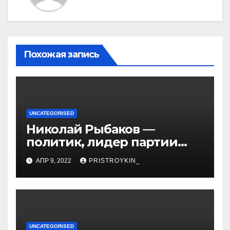
Похожая запись
UNCATEGORISED
Николай Рыбаков —
политик, лидер партии
Яблоко и его биография
АПР 9, 2022
PRISTROYKIN_
UNCATEGORISED