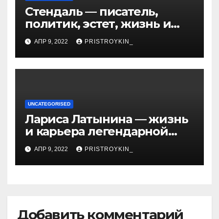
Стендаль — писатель,
политик, эстет, жизнь и
творчество одного из
АПР 9, 2022
PRISTROYKIN_
величайших литературных
гении XIX века
UNCATEGORISED
Лариса Латынина — жизнь
и карьера легендарной
советской гимнастки,
АПР 9, 2022
PRISTROYKIN_
установившей мировые
рекорды и завоевавшей
сердца поколений
спортивных фанатов
Добавить комментарий