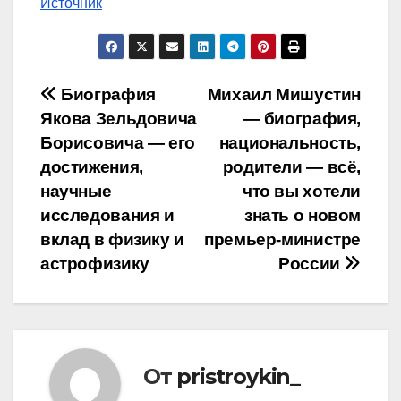
Источник
Навигация
Биография
Михаил Мишустин
Якова Зельдовича
— биография,
по
Борисовича — его
национальность,
записям
достижения,
родители — всё,
научные
что вы хотели
исследования и
знать о новом
вклад в физику и
премьер-министре
астрофизику
России
От
pristroykin_