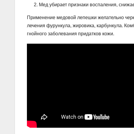
Мед убирает признаки воспаления, снижа
Применение медовой лепешки желательно чере
лечения фурункула, жировика, карбункула. Ко
гнойного заболевания придатков кожи.