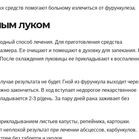
 средств помогают больному излечиться от фурункулеза.
ным луком
одный способ лечения. Для приготовления средства
азмера. Ее очищают и помещают в духовку для запекания. 
и. После охлаждения луковицы ее прикладывают к воспален
лучае результата не будет. Гной из фурункула выходит чере
лжно закончиться. В ход вступает недорогое лекарственное
ладывается 2-3 р/день. За пару дней рана заживает без
прикладыванием листьев капусты, репейника, картошки.
неплохой результат при лечении абсцессов, карбункулов.
рее без таблеток и уколов.