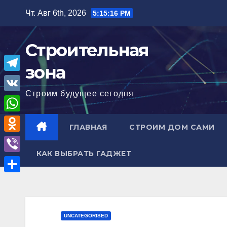
Перейти
Чт. Авг 6th, 2026
5:15:17 PM
к
содержимому
Строительная
зона
T
Строим будущее сегодня
e
V
l
K
W
ГЛАВНАЯ
СТРОИМ ДОМ САМИ
e
h
O
g
a
КАК ВЫБРАТЬ ГАДЖЕТ
d
r
V
t
n
a
i
О
s
o
m
b
т
A
k
e
п
p
UNCATEGORISED
l
r