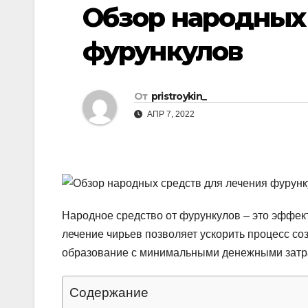
р
Обзор народных
p
a
а
s
фурункулов
в
s
и
n
т
От
pristroykin_
i
ь
АПР 7, 2022
k
i
Народное средство от фурункулов – это эффе
лечение чирьев позволяет ускорить процесс со
образование с минимальными денежными затр
Содержание