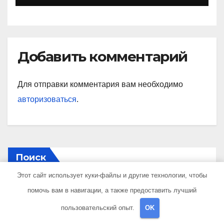
рекорды и завоевавшей
сердца поколений
спортивных фанатов
Добавить комментарий
Для отправки комментария вам необходимо
авторизоваться
.
Поиск
Этот сайт использует куки-файлы и другие технологии, чтобы
помочь вам в навигации, а также предоставить лучший
Поиск
пользовательский опыт.
OK