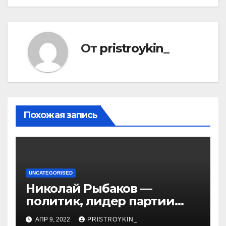
От
pristroykin_
Похожая запись
UNCATEGORISED
Николай Рыбаков —
политик, лидер партии
Яблоко и его биография
АПР 9, 2022
PRISTROYKIN_