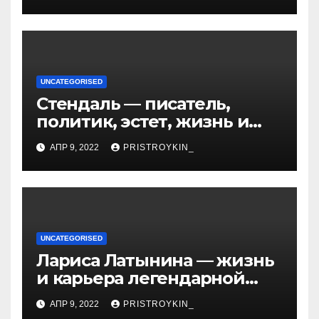
UNCATEGORISED
Стендаль — писатель,
политик, эстет, жизнь и
творчество одного из
АПР 9, 2022
PRISTROYKIN_
величайших литературных
гении XIX века
UNCATEGORISED
Лариса Латынина — жизнь
и карьера легендарной
советской гимнастки,
АПР 9, 2022
PRISTROYKIN_
установившей мировые