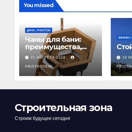
You missed
ДАЧА, УЧАСТОК
Чаны для бани:
БИЗНЕС
преимущества,
Сто
виды и
21 АВГУСТА 2024
18 
особенности
использования
PRISTROYKIN_
PRISTR
Строительная зона
Строим будущее сегодня