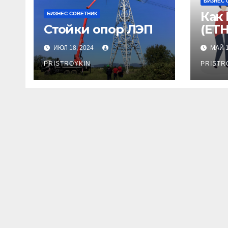
БИЗНЕС 
Как
БИЗНЕС СОВЕТНИК
Стойки опор ЛЭП
(ETH
Сбе
ИЮЛ 18, 2024
МАЙ 1
Пош
PRISTROYKIN_
Рук
PRISTR