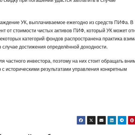
 скидку при погашении удастся заплатить в случае
аждение УК, выплачиваемое ежегодно из средств ПИФа. В
т от стоимости чистых активов ПИФ, который УК может от
 некоторых категорий фондов распространена практика взи
 случае достижения определённой доходности.
я частного инвестора, поэтому на них стоит обращать вни
р с историческими результатами управления конкретным