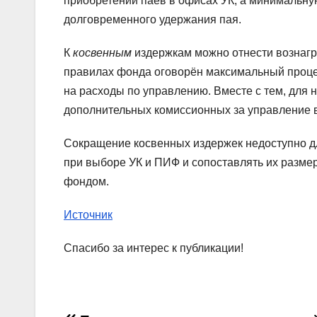
приобретении паёв в офисах УК, а минимальную
долговременного удержания пая.
К
косвенным
издержкам можно отнести вознагр
правилах фонда оговорён максимальный процен
на расходы по управлению. Вместе с тем, для
дополнительных комиссионных за управление в
Сокращение косвенных издержек недоступно дл
при выборе УК и ПИФ и сопоставлять их разме
фондом.
Источник
Спасибо за интерес к публикации!