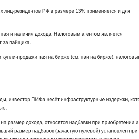
их лиц-резидентов РФ в размере 13% применяется и для
 пая и наличия дохода. Налоговым агентом является
г за пайщика.
 купли-продажи пая на бирже (см. паи на бирже), налоговы
оды, инвестор ПИФа несёт инфраструктурные издержки, ко
ые.
т на размер дохода, относятся надбавки при приобретении и
ньший размер надбавок (зачастую нулевой) установлен при