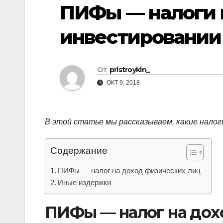
р
ПИФы — налоги 
p
a
а
s
инвестировании 
в
s
и
n
т
От
pristroykin_
i
ь
ОКТ 9, 2018
k
i
В этой статье мы рассказываем, какие налоги
Содержание
ПИФы — налог на доход физических лиц
Иные издержки
ПИФы — налог на дох