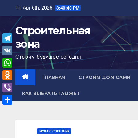
Перейти
Чт. Авг 6th, 2026
8:40:41 PM
к
содержимому
Строительная
зона
T
Строим будущее сегодня
e
V
l
K
W
ГЛАВНАЯ
СТРОИМ ДОМ САМИ
e
h
O
g
a
КАК ВЫБРАТЬ ГАДЖЕТ
d
r
V
t
n
a
i
О
s
o
m
b
т
A
k
e
п
p
БИЗНЕС СОВЕТНИК
l
r