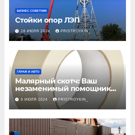
БИЗНЕС СОВЕТНИК
Стойки опор ЛЭП
18 ИЮЛЯ 2024
PRISTROYKIN_
ГАРАЖ И АВТО
Малярный скотч: Ваш
незаменимый помощник
при ремонтных работах
6 ИЮЛЯ 2024
PRISTROYKIN_