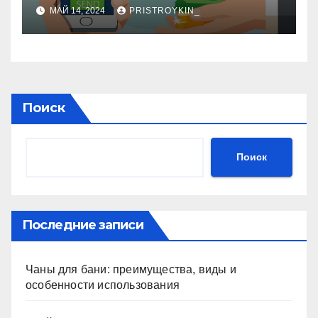
Что Нужно Знать
МАЙ 14, 2024
PRISTROYKIN_
Поиск
Поиск
Последние записи
Чаны для бани: преимущества, виды и
особенности использования