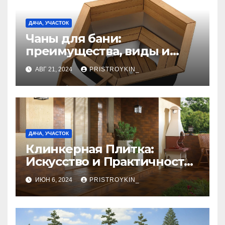
ДАЧА, УЧАСТОК
Чаны для бани:
преимущества, виды и
особенности
АВГ 21, 2024
PRISTROYKIN_
использования
ДАЧА, УЧАСТОК
Клинкерная Плитка:
Искусство и Практичность
в Одном Материале
ИЮН 6, 2024
PRISTROYKIN_