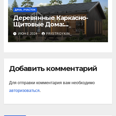
ДАЧА, УЧАСТОК
Деревянные Каркасно-
Щитовые Дома:
Экологичность и
ИЮН 2, 2024
PRISTROYKIN_
Практичность
Добавить комментарий
Для отправки комментария вам необходимо
авторизоваться
.