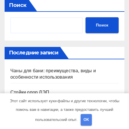
Поиск
Поиск
Последние записи
Чаны для бани: преимущества, виды и
особенности использования
Стойки опор ЛЭП
Этот сайт использует куки-файлы и другие технологии, чтобы
Малярный скотч: Ваш незаменимый помощник
помочь вам в навигации, а также предоставить лучший
при ремонтных работах
пользовательский опыт.
OK