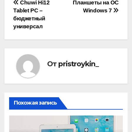
Навигация
Chuwi Hi12
Планшеты на ОС
Tablet PC –
Windows 7
по
бюджетный
записям
универсал
От
pristroykin_
Похожая запись