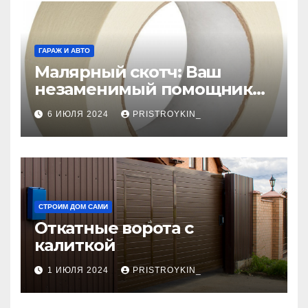
ГАРАЖ И АВТО
Малярный скотч: Ваш
незаменимый помощник
при ремонтных работах
6 ИЮЛЯ 2024
PRISTROYKIN_
СТРОИМ ДОМ САМИ
Откатные ворота с
калиткой
1 ИЮЛЯ 2024
PRISTROYKIN_