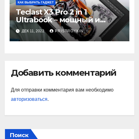
КАК ВЫБРАТЬ ГАДЖЕТ
Teclast X3 Pro 2 in 1
Ultrabook – мощный и
самодостаточный
ДЕК 11, 2022
PRISTROYKIN_
Добавить комментарий
Для отправки комментария вам необходимо
авторизоваться
.
Поиск