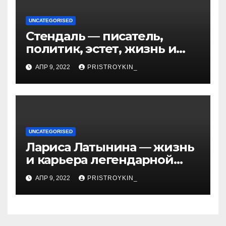
UNCATEGORISED
Стендаль — писатель,
политик, эстет, жизнь и
творчество одного из
АПР 9, 2022
PRISTROYKIN_
величайших литературных
гении XIX века
UNCATEGORISED
Лариса Латынина — жизнь
и карьера легендарной
советской гимнастки,
АПР 9, 2022
PRISTROYKIN_
установившей мировые
рекорды и завоевавшей
сердца поколений
спортивных фанатов