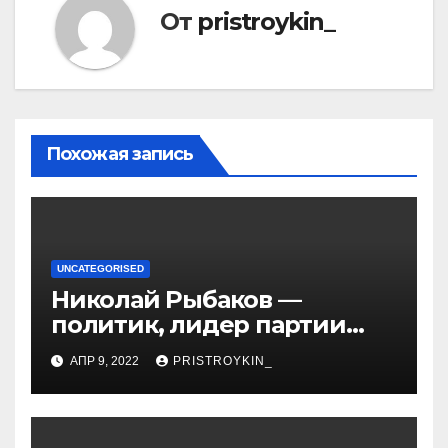
От
pristroykin_
Похожая запись
UNCATEGORISED
Николай Рыбаков —
политик, лидер партии
Яблоко и его биография
АПР 9, 2022
PRISTROYKIN_