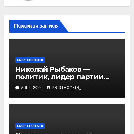
Похожая запись
UNCATEGORISED
Николай Рыбаков —
политик, лидер партии
Яблоко и его биография
АПР 9, 2022
PRISTROYKIN_
UNCATEGORISED