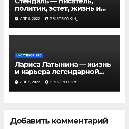
Стендаль — писатель,
политик, эстет, жизнь и
творчество одного из
АПР 9, 2022
PRISTROYKIN_
величайших литературных
гении XIX века
UNCATEGORISED
Лариса Латынина — жизнь
и карьера легендарной
советской гимнастки,
АПР 9, 2022
PRISTROYKIN_
установившей мировые
рекорды и завоевавшей
сердца поколений
спортивных фанатов
Добавить комментарий