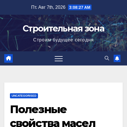
Перейти
Пт. Авг 7th, 2026
3:08:28 AM
к
содержимому
Строительная зона
Строим будущее сегодня
UNCATEGORISED
Полезные
свойства масел