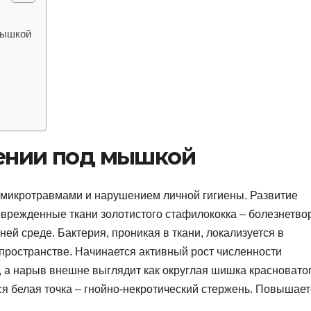
мышкой
лении под мышкой
 микротравмами и нарушением личной гигиены. Развитие
оврежденные ткани золотистого стафилококка – болезнетво
ей среде. Бактерия, проникая в ткани, локализуется в
ространстве. Начинается активный рост численности
, а нарыв внешне выглядит как округлая шишка красновато
ся белая точка – гнойно-некротический стержень. Повышает