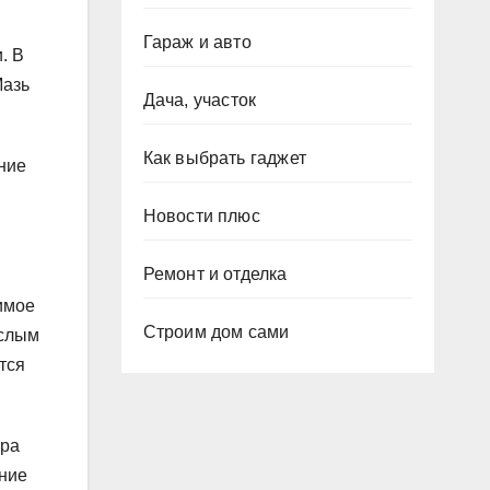
Гараж и авто
. В
Мазь
Дача, участок
Как выбрать гаджет
ние
Новости плюс
Ремонт и отделка
имое
Строим дом сами
ослым
тся
тра
ение