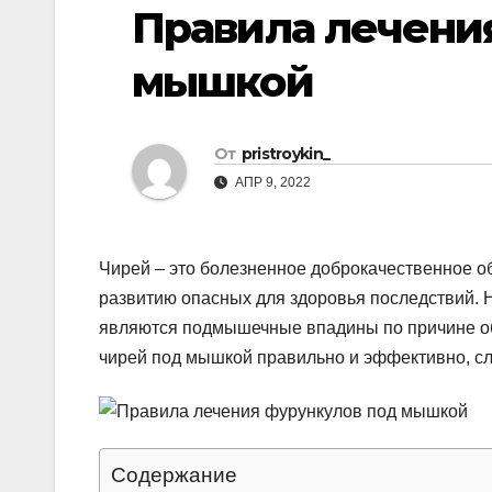
р
Правила лечени
p
a
а
s
мышкой
в
s
и
n
т
От
pristroykin_
i
ь
АПР 9, 2022
k
i
Чирей – это болезненное доброкачественное о
развитию опасных для здоровья последствий.
являются подмышечные впадины по причине об
чирей под мышкой правильно и эффективно, сле
Содержание