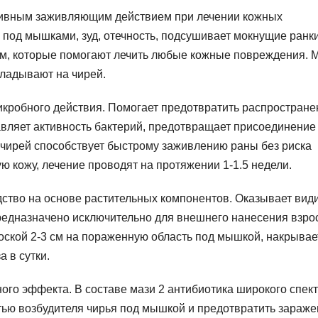
тивным заживляющим действием при лечении кожных
 под мышками, зуд, отечность, подсушивает мокнущие ранки
орм, которые помогают лечить любые кожные повреждения. 
кладывают на чирей.
кробного действия. Помогает предотвратить распростране
вляет активность бактерий, предотвращает присоединение
чирей способствует быстрому заживлению раны без риска
ю кожу, лечение проводят на протяжении 1-1.5 недели.
ство на основе растительных компонентов. Оказывает вид
редназначено исключительно для внешнего нанесения взр
оской 2-3 см на пораженную область под мышкой, накрывае
а в сутки.
ого эффекта. В составе мази 2 антибиотика широкого спек
стью возбудителя чирья под мышкой и предотвратить зараж