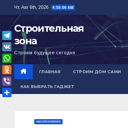
Перейти
Чт. Авг 6th, 2026
4:55:07 AM
к
содержимому
Строительная
зона
T
Строим будущее сегодня
e
V
l
K
W
ГЛАВНАЯ
СТРОИМ ДОМ САМИ
e
h
O
g
a
КАК ВЫБРАТЬ ГАДЖЕТ
d
r
V
t
n
a
i
О
s
o
m
b
т
A
k
e
п
p
UNCATEGORISED
l
r