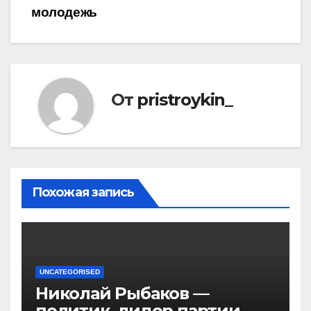
молодежь
От
pristroykin_
Похожая запись
UNCATEGORISED
Николай Рыбаков —
политик, лидер партии