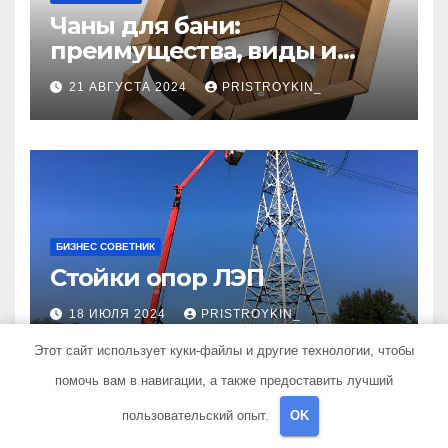
Чаны для бани:
преимущества, виды и
особенности
21 АВГУСТА 2024
PRISTROYKIN_
использования
БИЗНЕС СОВЕТНИК
Стойки опор ЛЭП
18 ИЮЛЯ 2024
PRISTROYKIN_
Этот сайт использует куки-файлы и другие технологии, чтобы
помочь вам в навигации, а также предоставить лучший
пользовательский опыт.
OK