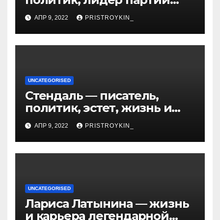
Яблоко и его биография
АПР 9, 2022
PRISTROYKIN_
UNCATEGORISED
Стендаль — писатель,
политик, эстет, жизнь и
творчество одного из
АПР 9, 2022
PRISTROYKIN_
величайших литературных
гении XIX века
UNCATEGORISED
Лариса Латынина — жизнь
и карьера легендарной