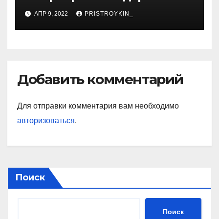
советской гимнастки,
АПР 9, 2022
PRISTROYKIN_
установившей мировые
рекорды и завоевавшей
сердца поколений
спортивных фанатов
Добавить комментарий
Для отправки комментария вам необходимо
авторизоваться
.
Поиск
Поиск