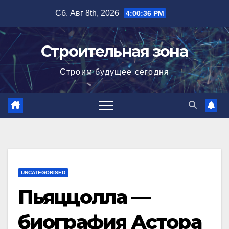
Перейти
Сб. Авг 8th, 2026
4:00:37 PM
к
содержимому
Строительная зона
Строим будущее сегодня
UNCATEGORISED
Пьяццолла —
биография Астора