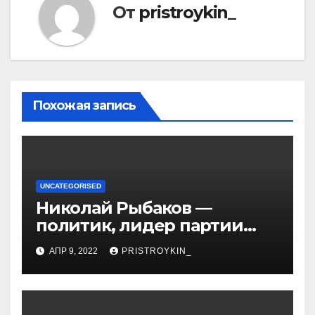
От
pristroykin_
Похожая запись
UNCATEGORISED
Николай Рыбаков —
политик, лидер партии
Яблоко и его биография
АПР 9, 2022
PRISTROYKIN_