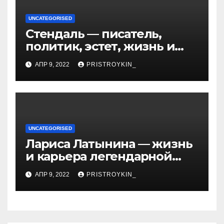
UNCATEGORISED
Стендаль — писатель,
политик, эстет, жизнь и
творчество одного из
АПР 9, 2022
PRISTROYKIN_
величайших литературных
гении XIX века
UNCATEGORISED
Лариса Латынина — жизнь
и карьера легендарной
советской гимнастки,
АПР 9, 2022
PRISTROYKIN_
установившей мировые
рекорды и завоевавшей
сердца поколений
спортивных фанатов