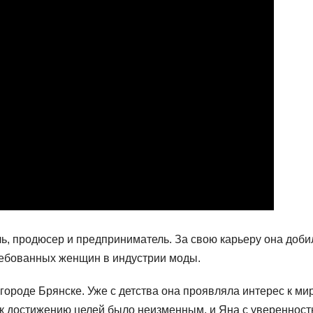
ь, продюсер и предприниматель. За свою карьеру она доби
ребованных женщин в индустрии моды.
городе Брянске. Уже с детства она проявляла интерес к ми
 к достижению целей было неизменным, и Яна с увереннос