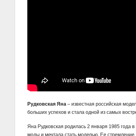
Рудковская Яна
– известная российская модел
больших успехов и стала одной из самых вост
Яна Рудковская родилась 2 января 1985 года в 
моды и мечтала стать моделью. Ее стремление