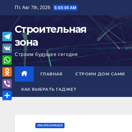
Перейти
Пт. Авг 7th, 2026
5:03:06 AM
к
содержимому
Строительная
зона
T
Строим будущее сегодня
e
V
l
K
W
ГЛАВНАЯ
СТРОИМ ДОМ САМИ
e
h
O
g
a
КАК ВЫБРАТЬ ГАДЖЕТ
d
r
V
t
n
a
i
О
s
o
m
b
т
A
k
e
п
p
UNCATEGORISED
l
r