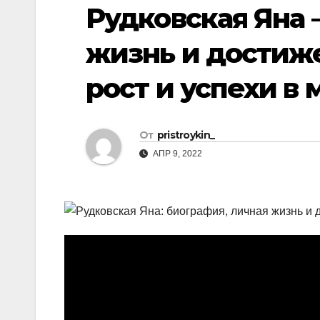
р
Рудковская Яна 
p
a
а
s
жизнь и достиже
в
s
и
рост и успехи в
n
т
i
ь
k
От
pristroykin_
i
АПР 9, 2022