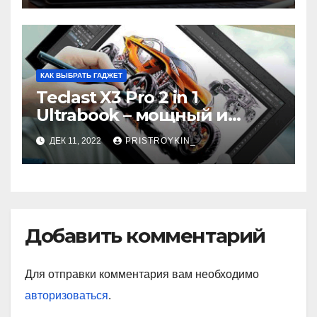
КАК ВЫБРАТЬ ГАДЖЕТ
Teclast X3 Pro 2 in 1
Ultrabook – мощный и
самодостаточный
ДЕК 11, 2022
PRISTROYKIN_
Добавить комментарий
Для отправки комментария вам необходимо
авторизоваться
.