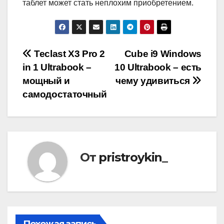
таблет может стать неплохим приобретением.
Навигация
Teclast X3 Pro 2
Cube i9 Windows
in 1 Ultrabook –
10 Ultrabook – есть
по
мощный и
чему удивиться
записям
самодостаточный
От
pristroykin_
Похожая запись