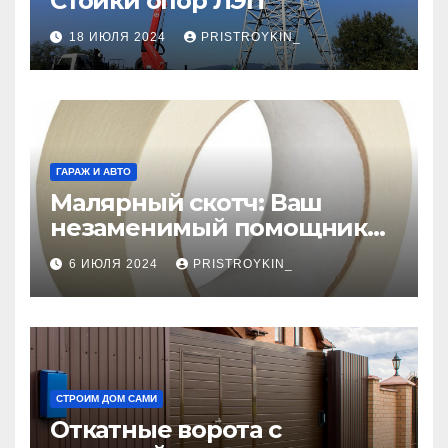
Стойки опор ЛЭП
18 ИЮЛЯ 2024
PRISTROYKIN_
ГАРАЖ И АВТО
Малярный скотч: Ваш
незаменимый помощник
при ремонтных работах
6 ИЮЛЯ 2024
PRISTROYKIN_
СТРОИМ ДОМ САМИ
Откатные ворота с