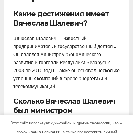
Какие достижения имеет
Вячеслав Шалевич?
Вячеслав Шалевич — известный
предприниматель и государственный деятель.
Он являлся министром экономического
развития и торговли Республики Беларусь с
2008 по 2010 годы. Также он основал несколько
успешных компаний в сфере энергетики и
телекоммуникаций.
Сколько Вячеслав Шалевич
был министром
экономического развития и
Этот сайт использует куки-файлы и другие технологии, чтобы
торговли Беларуси?
помочь вам в навигации, а также предоставить лучший