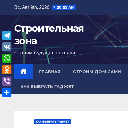
Перейти
Вс. Авг 9th, 2026
7:30:03 AM
к
содержимому
Строительная
зона
T
Строим будущее сегодня
e
V
l
K
W
ГЛАВНАЯ
СТРОИМ ДОМ САМИ
e
h
O
g
a
КАК ВЫБРАТЬ ГАДЖЕТ
d
r
V
t
n
a
i
О
s
o
m
b
т
A
k
e
п
p
КАК ВЫБРАТЬ ГАДЖЕТ
l
r