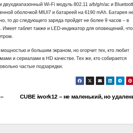
 двухдиапазонный Wi-Fi модуль 802.11 a/b/g/n/ac и Bluetooth
менной оболочкой MIUI7 и батареей на 6190 mAh. Батарея н
о, то до следующего заряда пройдет не более 9 часов – в
и. Имеет таблет также и LED-индикатор для оповещений, что
етром.
т мощностью и большим экраном, но огорчит тех, кто любит
ами и сериалами в HD качестве. Тех же, кто собирается
довольно частые подзарядки.
 –
CUBE iwork12 – не маленький, но удален