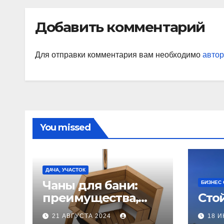
Добавить комментарий
Для отправки комментария вам необходимо
автор
You missed
ДАЧА, УЧАСТОК
Чаны для бани:
БИЗНЕС
преимущества,
Сто
виды и
21 АВГУСТА 2024
18 
особенности