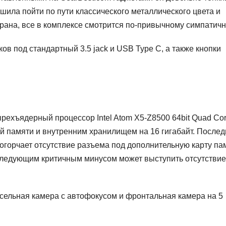
решила пойти по пути классического металлического цвета и
крана, все в комплексе смотрится по-привычному симпатичн
ов под стандартный 3.5 jack и USB Type C, а также кнопки
ырехъядерный процессор Intel Atom X5-Z8500 64bit Quad Co
ой памяти и внутренним хранилищем на 16 гигабайт. После
 огорчает отсутствие разъема под дополнительную карту па
и следующим критичным минусом может выступить отсутствие
ксельная камера с автофокусом и фронтальная камера на 5