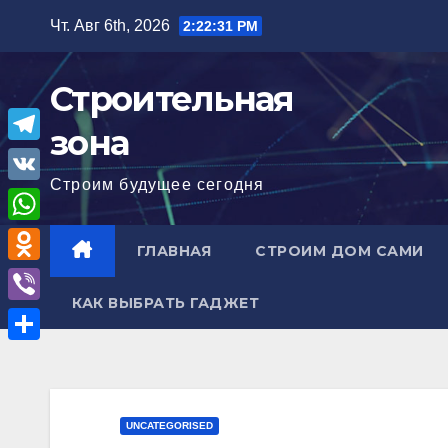
Перейти
Чт. Авг 6th, 2026
2:22:32 PM
к
содержимому
Строительная
зона
T
Строим будущее сегодня
e
V
l
K
W
ГЛАВНАЯ
СТРОИМ ДОМ САМИ
e
h
O
g
a
КАК ВЫБРАТЬ ГАДЖЕТ
d
r
V
t
n
a
i
О
s
o
m
b
т
A
k
e
п
p
UNCATEGORISED
l
r