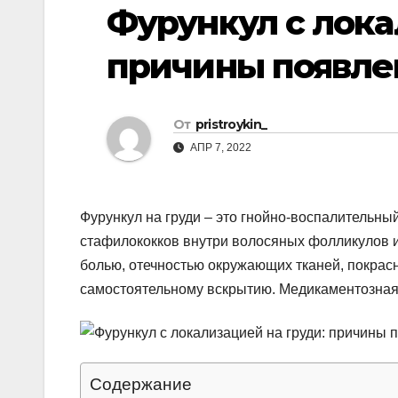
р
Фурункул с лока
p
a
а
s
причины появле
в
s
и
n
т
От
pristroykin_
i
ь
АПР 7, 2022
k
i
Фурункул на груди – это гнойно-воспалительны
стафилококков внутри волосяных фолликулов 
болью, отечностью окружающих тканей, покрас
самостоятельному вскрытию. Медикаментозная 
Содержание