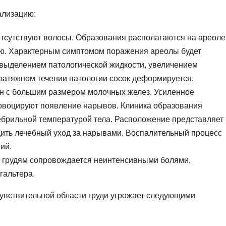
ализацию:
 отсутствуют волосы. Образования располагаются на ареоле
ию. Характерным симптомом поражения ареолы будет
 выделением патологической жидкости, увеличением
атяжном течении патологии сосок деформируется.
ин с большим размером молочных желез. Усиленное
ровоцируют появление нарывов. Клиника образования
ебрильной температурой тела. Расположение представляет
дить лечебный уход за нарывами. Воспалительный процесс
ий.
у грудям сопровождается неинтенсивными болями,
гальтера.
увствительной области груди угрожает следующими