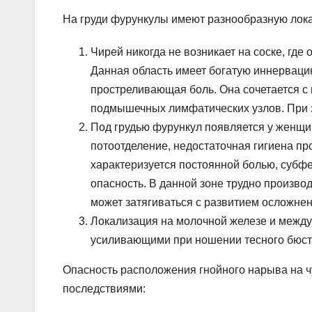
На груди фурункулы имеют разнообразную лок
Чирей никогда не возникает на соске, где
Данная область имеет богатую иннервац
простреливающая боль. Она сочетается с
подмышечных лимфатических узлов. При з
Под грудью фурункул появляется у женщ
потоотделение, недостаточная гигиена п
характеризуется постоянной болью, субф
опасность. В данной зоне трудно произво
может затягиваться с развитием осложнен
Локализация на молочной железе и межд
усиливающими при ношении тесного бюст
Опасность расположения гнойного нарыва на ч
последствиями: