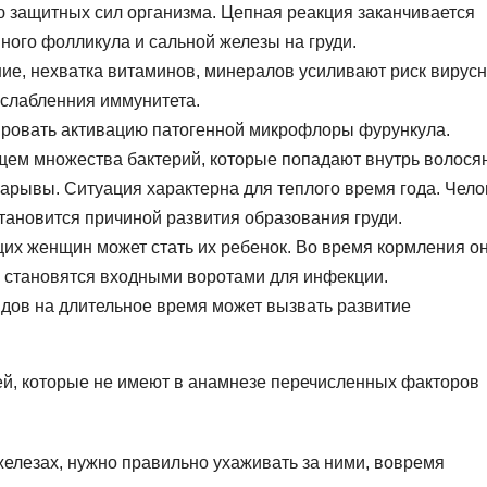
ю защитных сил организма. Цепная реакция заканчивается
ного фолликула и сальной железы на груди.
е, нехватка витаминов, минералов усиливают риск вирусн
слабленния иммунитета.
ровать активацию патогенной микрофлоры фурункула.
ем множества бактерий, которые попадают внутрь волося
арывы. Ситуация характерна для теплого время года. Чело
становится причиной развития образования груди.
их женщин может стать их ребенок. Во время кормления о
х становятся входными воротами для инфекции.
идов на длительное время может вызвать развитие
дей, которые не имеют в анамнезе перечисленных факторов
елезах, нужно правильно ухаживать за ними, вовремя