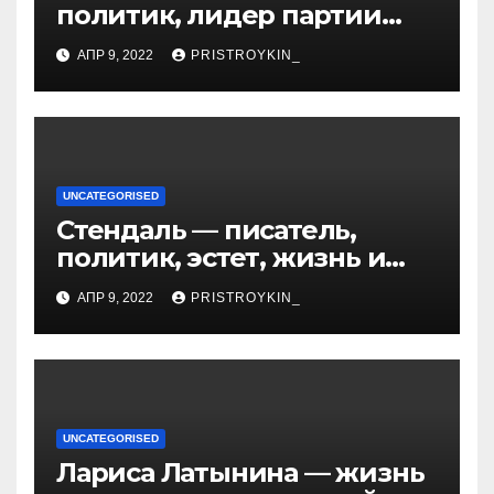
политик, лидер партии
Яблоко и его биография
АПР 9, 2022
PRISTROYKIN_
UNCATEGORISED
Стендаль — писатель,
политик, эстет, жизнь и
творчество одного из
АПР 9, 2022
PRISTROYKIN_
величайших литературных
гении XIX века
UNCATEGORISED
Лариса Латынина — жизнь