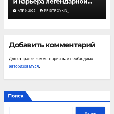
и карьера легендарной
советской гимнастки,
АПР 9, 2022
PRISTROYKIN_
установившей мировые
рекорды и завоевавшей
сердца поколений
спортивных фанатов
Добавить комментарий
Для отправки комментария вам необходимо
авторизоваться
.
Поиск
Поиск