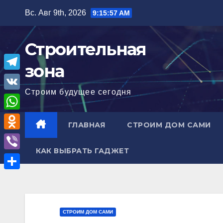
Перейти
Вс. Авг 9th, 2026
9:15:59 AM
к
содержимому
Строительная
зона
T
Строим будущее сегодня
e
V
l
K
W
ГЛАВНАЯ
СТРОИМ ДОМ САМИ
e
h
O
g
a
КАК ВЫБРАТЬ ГАДЖЕТ
d
r
V
t
n
a
i
О
s
o
m
b
т
A
k
e
п
p
СТРОИМ ДОМ САМИ
l
r