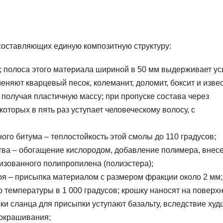
 составляющих единую композитную структуру:
; полоса этого материала шириной в 50 мм выдерживает у
меняют кварцевый песок, колеманит, доломит, боксит и извес
получая пластичную массу; при пропуске состава через
оторых в пять раз уступает человеческому волосу, с
го битума – теплостойкость этой смолы до 110 градусов;
тва – обогащение кислородом, добавление полимера, внес
зованного полипропилена (полиэстера);
оя – присыпка материалом с размером фракции около 2 мм;
о температуры в 1 000 градусов; крошку наносят на поверхн
ки сланца для присыпки уступают базальту, вследствие худ
 окрашивания;