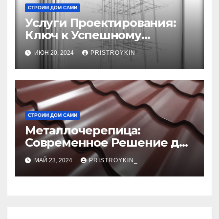
СТРОИМ ДОМ САМИ
Услуги Проектирования:
Ключ к Успешному
Реализации Ваших Идей
ИЮН 20, 2024
PRISTROYKIN_
СТРОИМ ДОМ САМИ
Металлочерепица:
Современное Решение для
Крыши
МАЙ 23, 2024
PRISTROYKIN_