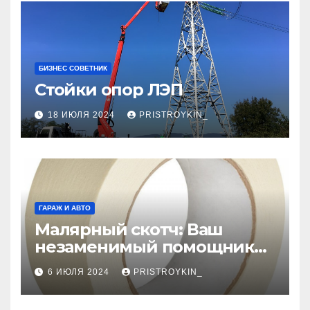
БИЗНЕС СОВЕТНИК
Стойки опор ЛЭП
18 ИЮЛЯ 2024
PRISTROYKIN_
ГАРАЖ И АВТО
Малярный скотч: Ваш
незаменимый помощник
при ремонтных работах
6 ИЮЛЯ 2024
PRISTROYKIN_