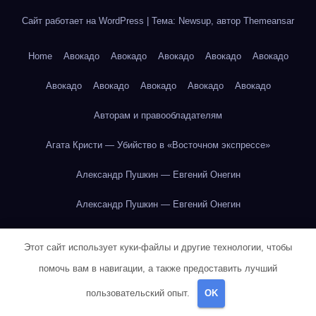
Сайт работает на WordPress
|
Тема: Newsup, автор
Themeansar
Home
Авокадо
Авокадо
Авокадо
Авокадо
Авокадо
Авокадо
Авокадо
Авокадо
Авокадо
Авокадо
Авторам и правообладателям
Агата Кристи — Убийство в «Восточном экспрессе»
Александр Пушкин — Евгений Онегин
Александр Пушкин — Евгений Онегин
Александр Пушкин — Евгений Онегин
Этот сайт использует куки-файлы и другие технологии, чтобы
Александр Пушкин — Евгений Онегин
помочь вам в навигации, а также предоставить лучший
пользовательский опыт.
OK
Александр Пушкин — Евгений Онегин