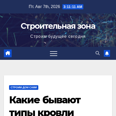
Перейти
Пт. Авг 7th, 2026
3:11:12 AM
к
содержимому
Строительная зона
Строим будущее сегодня
СТРОИМ ДОМ САМИ
Какие бывают
типы кровли