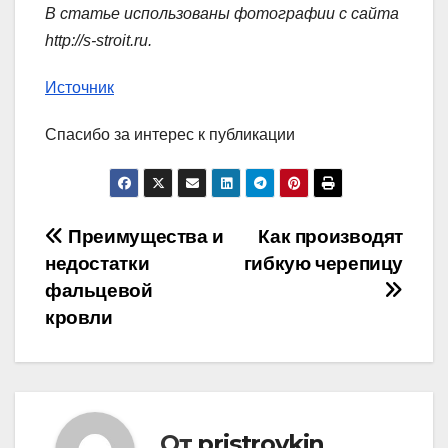
В статье использованы фотографии с сайта
http://s-stroit.ru
.
Источник
Спасибо за интерес к публикации
Навигация
Преимущества и
Как производят
недостатки
гибкую черепицу
по
фальцевой
записям
кровли
От
pristroykin_